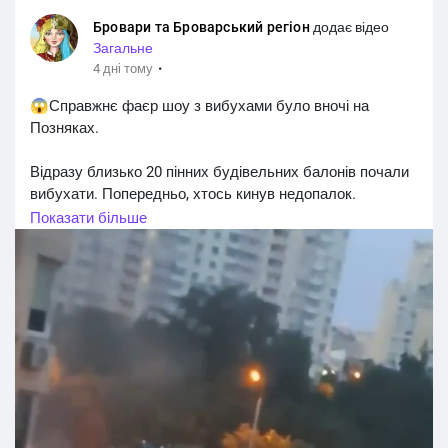
Бровари та Броварський регіон
додає відео
Загальне
·
4 дні тому
😱Справжнє фаєр шоу з вибухами було вночі на
Позняках.
Відразу близько 20 пінних будівельних балонів почали
вибухати. Попередньо, хтось кинув недопалок.
#Київ_регіон
#Київщина_новини
#Київ_Київщина
Показати більше
#Київські_новини
#Kyiv_region
#Kyiv
#Kiev_news