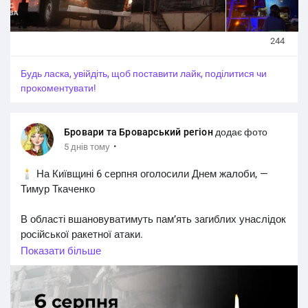
244
Будь ласка, увійдіть, щоб поставити лайк, поділитися чи
прокоментувати!
Бровари та Броварський регіон
додає фото
·
5 днів тому
🕯 На Київщині 6 серпня оголосили Днем жалоби, —
Тимур Ткаченко
В області вшановуватимуть пам’ять загиблих унаслідок
російської ракетної атаки.
Показати більше
На знак скорботи приспустять Державні Прапори
України та обмежать проведення розважальних
заходів.