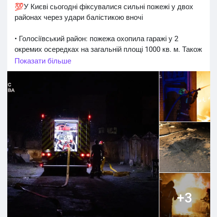
💯У Києві сьогодні фіксувалися сильні пожежі у двох
районах через удари балістикою вночі
• Голосіївський район: пожежа охопила гаражі у 2
окремих осередках на загальній площі 1000 кв. м. Також
сталось загоряння нежитлової будівлі з картоном. Їх
Показати більше
локалізували, проводяться роботи з ліквідації.
• Оболонський район: сталося загоряння на території
підприємства. Пожежу ліквідували
#Київ_регіон
#Київщина_новини
#Київ_Київщина
#Київські_новини
#Kyiv_region
#Kyiv
#Kiev_news
#Київ_війна
+3