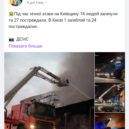
·
4 дні тому
😭Під час нічної атаки на Київщину 14 людей загинули
та 27 постраждали. В Києві 1 загиблий та 24
постраждалих.
📷: ДСНС
#Київ_регіон
#Київщина_новини
#Київ_Київщина
Показати більше
#Київські_новини
#Kyiv_region
#Kyiv
#Kiev_news
#Київ_війна