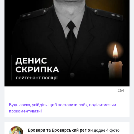
евакуації побратими робили все можливе аби
врятувати «Куража», але, на жаль, Денис загинув.
У захисника залишилися мати, батько, брат і кохана.
#Новини_Україна
#Новини_news_війна
#Russian_Ukrainian
#News_Ukraine
#Новини
#Новини_news
#Ukrainian_news
#жертви_війни
264
Будь ласка, увійдіть, щоб поставити лайк, поділитися чи
прокоментувати!
Бровари та Броварський регіон
додає 4 фото