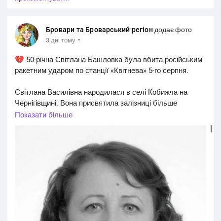
Бровари та Броварський регіон
додає фото
·
3 дні тому
💔 50-річна Світлана Башловка була вбита російським
ракетним ударом по станції «Квітнева» 5-го серпня.
Світлана Василівна народилася в селі Кобижча на
Чернігівщині. Вона присвятила залізниці більше
чотирьох років. Свій шлях починала сигналістом на
Показати більше
станції Дарниця. Згодом працювала прибиральницею
виробничих приміщень вокзалу станції Київ-
Пасажирський, а з травня 2026 року і до рокового дня
працювала станційним робітником станції Ніжин.
Колеги знали пані Світлану як щиру, добру
відповідальну й працьовиту людину, на яку завжди
можна було покластися. У неї залишились чоловік та
троє дітей — два сини і донька.