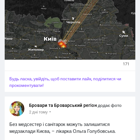
171
Будь ласка, увійдіть, щоб поставити лайк, поділитися чи
прокоментувати!
Бровари та Броварський регіон
додає фото
·
2 дні тому
Без медсестер і санітарок можуть залишитися
медзаклади Києва, – лікарка Ольга Голубовська.