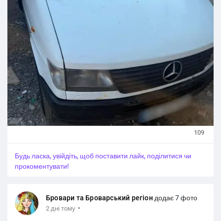
109
Будь ласка, увійдіть, щоб поставити лайк, поділитися чи
прокоментувати!
Бровари та Броварський регіон
додає 7 фото
·
2 дні тому