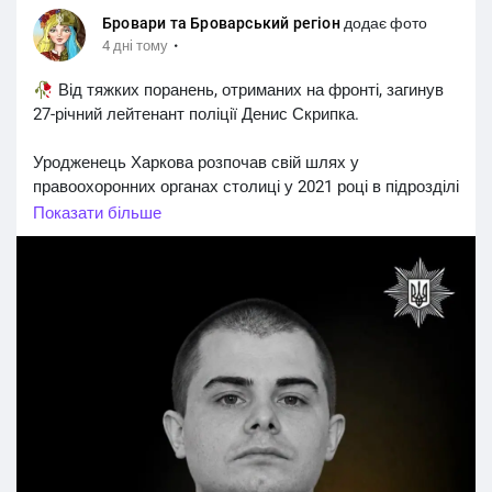
Бровари та Броварський регіон
додає фото
·
4 дні тому
🥀 Від тяжких поранень, отриманих на фронті, загинув
27-річний лейтенант поліції Денис Скрипка.
Уродженець Харкова розпочав свій шлях у
правоохоронних органах столиці у 2021 році в підрозділі
логістики Голосіївського управління поліції. Пізніше
Показати більше
обіймав посаду оперуповноваженого, а у 2024 році
свідомо обрав шлях захисника та вступив до полку
поліції особливого призначення (стрілецького) ГУНП у
м. Києві.
У бойовому підрозділі лейтенант поліції служив
мінометником (
https://vechirniy.kyiv.ua/news/130791/),
мав позивний «Кураж». Його поважали за сміливість,
відповідальність і незмінну вірність Присязі. 4 серпня
2026 року під час виконання бойового завдання на
Донеччині Денис дістав тяжкі поранення. Під час