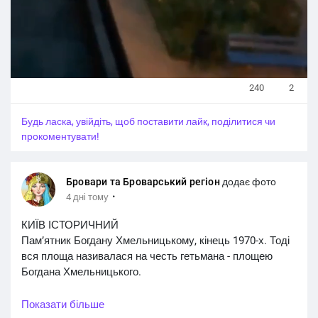
240
2
У
Будь ласка, увійдіть, щоб поставити лайк, поділитися чи
в
прокоментувати!
і
м
Бровари та Броварський регіон
додає фото
к
·
4 дні тому
н
у
КИЇВ ІСТОРИЧНИЙ
т
Пам’ятник Богдану Хмельницькому, кінець 1970-х. Тоді
и
вся площа називалася на честь гетьмана - площею
з
Богдана Хмельницького.
в
у
Уявіть: радянський Київ, а в самому центрі - бронзовий
Показати більше
к