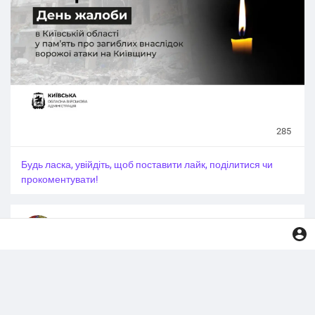
Світла пам’ять усім, чиї життя забрав терор.
#Київ_регіон
#Київщина_новини
#Київ_Київщина
#Київські_новини
#Kyiv_region
#Kyiv
#Kiev_news
#Київ_війна
285
Будь ласка, увійдіть, щоб поставити лайк, поділитися чи
прокоментувати!
Бровари та Броварський регіон
додає фото
·
2 дні тому
😡 У Білій Церкві водій відмовив у безоплатному
проїзді військовому, який втратив кінцівку на війні —
Укртрансбезпека