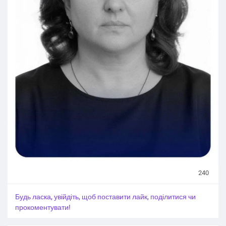
#Київ_регіон
#Київщина_новини
#Київ_Київщина
#Київські_новини
#Kyiv_region
#Kyiv
#Kiev_news
#Київ_війна
240
Будь ласка, увійдіть, щоб поставити лайк, поділитися чи
прокоментувати!