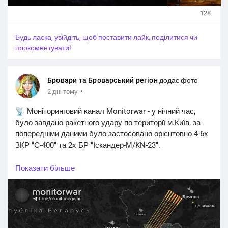
128
Будь ласка, увійдіть, щоб поставити лайк, поділитися чи
прокоментувати!
Бровари та Броварський регіон
додає фото
·
2 дні тому
📡 Моніторинговий канал Monitorwar - у нічний час,
було завдано ракетного удару по території м.Київ, за
попередніми даними було застосовано орієнтовно 4-6х
ЗКР "С-400" та 2х БР "Іскандер-М/KN-23".
Станом на зараз відомо, що ворог цілив по
Показати більше
Правобережжю столиці. Наслідки та локації влучань —
уточнюються
#Київ_регіон
#Київщина_новини
#Київ_Київщина
#Київські_новини
#Kyiv_region
#Kyiv
#Kiev_news
#Київ_війна