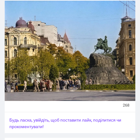
гетьман на коні, який «дивиться» на Софійський собор.
Символ, який пережив усі епохи.
Сьогодні площа відреставрована, збільшила площу,
але пам’ятник і далі залишається одним з
найсильніших символів Києва. Він поєднує XIX століття
з сучасним центром міста - і продовжує стояти, як і 138
років тому.
📷 Колоризоване фото Бориса Градова
#history_of_Kyiv
#News_Kyiv
#Kyiv_regionnews
#Київ_Київщина
#Новини_news
#Kyiv
268
Будь ласка, увійдіть, щоб поставити лайк, поділитися чи
прокоментувати!