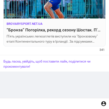
BROVARYSPORT.NET.UA
“Бронза” Погорілка, рекорд сезону Шостак. П’ять українців виступили на етапі Континентального туру в Ірландії
П'ять українських легкоатлетів виступили на "бронзовому"
етапі Континентального туру в Ірландії. За підсумками
змагань Morton Games українці здобули одну медаль —
341
"бронза" у бігу на 400 м серед чоловіків у активі Олександра
Погорілка. Джерело - Суспільне спорт У п'ятницю, 11 липня
Будь ласка, увійдіть, щоб поставити лайк, поділитися чи
відбулися змаганн
прокоментувати!