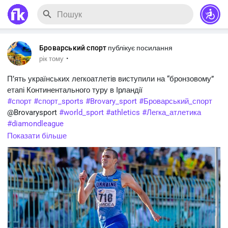
Броварський спорт
публікує посилання
·
рік тому
П’ять українських легкоатлетів виступили на “бронзовому”
етапі Континентального туру в Ірландії
#спорт
#спорт_sports
#Brovary_sport
#Броварський_спорт
@Brovarysport
#world_sport
#athletics
#Легка_атлетика
#diamondleague
https://brovarysport.net.ua/?p=34097
Показати більше