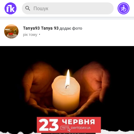
Tanya93 Tanya 93
додає фото
·
рік тому