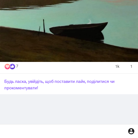
7
1k
1
Будь ласка, увійдіть, щоб поставити лайк, поділитися чи
прокоментувати!