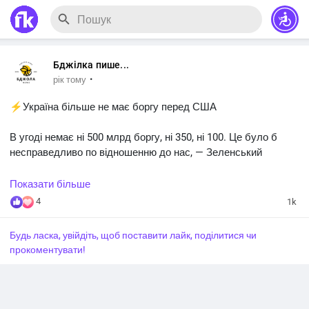
Бджілка пише...
·
рік тому
⚡️Україна більше не має боргу перед США
В угоді немає ні 500 млрд боргу, ні 350, ні 100. Це було б
несправедливо по відношенню до нас, — Зеленський
#новини
#Україна
Показати більше
4
1k
Будь ласка, увійдіть, щоб поставити лайк, поділитися чи
прокоментувати!