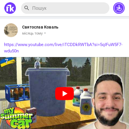
Святослав Коваль
·
місяць тому
https://www.youtube.com/live/iTCDDkRWTbA?si=5qIFuW5F7-
wdu50n