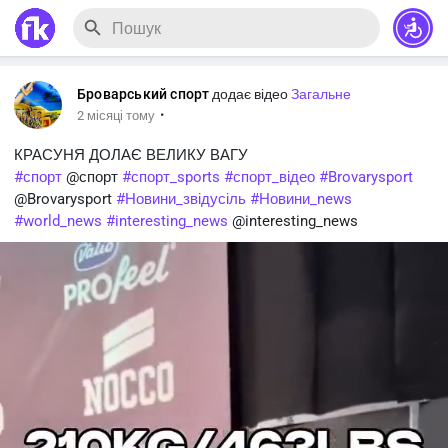
Броварський спорт
додає відео
Загальне
·
2 місяці тому
КРАСУНЯ ДОЛАЄ ВЕЛИКУ ВАГУ
#спорт
@спорт
#спорт_sports
#спорт_відео
#Brovarysport
@Brovarysport
#Новини_звідусіль
#Новини_news
#world_news
#interesting_news
@interesting_news