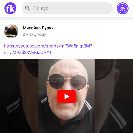
Михайло Буряк
·
2 місяці тому
https://youtube.com/shorts/mPWq5nIqt3M?
is=JMPZd8SVvKIJOHYT