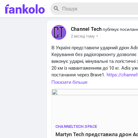
Channel Tech
публікує посилан
·
2 місяці тому
В Україні представили ударний дрон Adi
Керування без радіогоризонту дозволяє 
виконує ударні, мінувальні та логістичн
20 км із навантаженням до 10 кг. Adis у
постачання через Brave1.
https://channe
drone/
Показати більше
CHANNELTECH.SPACE