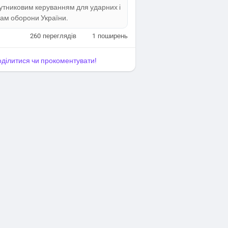
путниковим керуванням для ударних і
лам оборони України.
260
переглядів
1
поширень
поділитися чи прокоментувати!