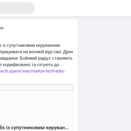
ня
s із супутниковим керуванням.
працювати на великій відстані. Дрон
і завдання. Бойовий радіус становить
же кодифіковано та готують до
ltech.space/war/martyn-tech-adis-
Martyn Tech представила дрон Adis із супутниковим керуванням – Channel Tech