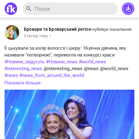
Бровари та Броварський регіон
публікує посилання
·
3 місяці тому
Її цькували за колір волосся і шкіру: 16-річна дівчина, яку
називали "потворною", перемогла на конкурсі краси
#Новини_звідусіль
#Новини_news
#world_news
#interesting_news
@interesting_news @news @world_news
#news
#news_from_around_the_world
https://brovaryregion.in.ua/?p=48960
Показати більше