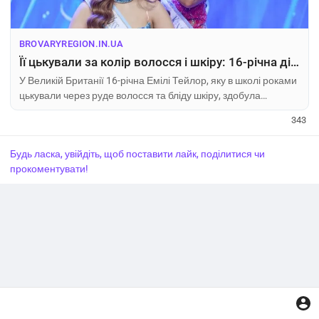
BROVARYREGION.IN.UA
Її цькували за колір волосся і шкіру: 16-річна дівчина, яку називали «потворною», перемогла на конкурсі краси
У Великій Британії 16-річна Емілі Тейлор, яку в школі роками
цькували через руде волосся та бліду шкіру, здобула
перемогу на національному конкурси краси серед підлітків.
343
Дівчина отримала титул чемпіонки у категорії юніорів після
кількох років підготовки та участі у змаганнях. Конкурс
Будь ласка, увійдіть, щоб поставити лайк, поділитися чи
передбачав оці
прокоментувати!