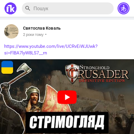
Святослав Коваль
·
2 роки тому
https://www.youtube.com/live/UCRvEiWJUwk?
si=FlBA7lyW8LS7__rn