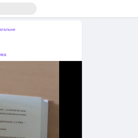
агальне
ика