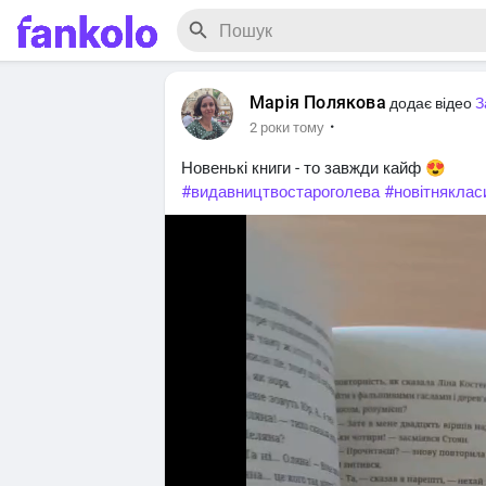
Марія Полякова
додає відео
З
·
2 роки тому
Новенькі книги - то завжди кайф 😍
#видавництвостароголева
#новітняклас