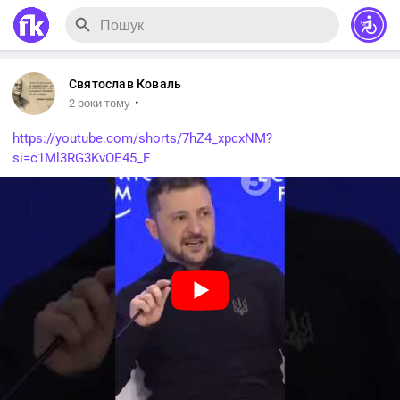
Святослав Коваль
·
2 роки тому
https://youtube.com/shorts/7hZ4_xpcxNM?
si=c1Ml3RG3KvOE45_F