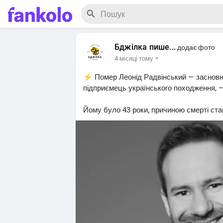
Бджілка пише...
додає фото
·
4 місяці тому
⚡️ Помер Леонід Радвінський — засновн
підприємець українського походження, 
Йому було 43 роки, причиною смерті ста