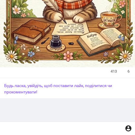
413
6
У
Будь ласка, увійдіть, щоб поставити лайк, поділитися чи
в
прокоментувати!
і
м
к
н
у
т