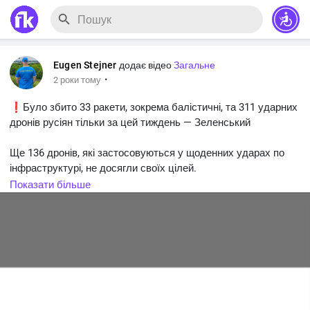
Eugen Stejner
додає відео
Загальне
·
2 роки тому
❗️Було збито 33 ракети, зокрема балістичні, та 311 ударних
дронів русіян тільки за цей тиждень — Зеленський
Ще 136 дронів, які застосовуються у щоденних ударах по
інфраструктурі, не досягли своїх цілей.
Показати більше
Всього за тиждень російська армія застосувала близько 550
ударних дронів, майже 60 ракет різних типів та понад 660
авіаційних бомб.
🇺🇦сука війна
#нівійні
#україна