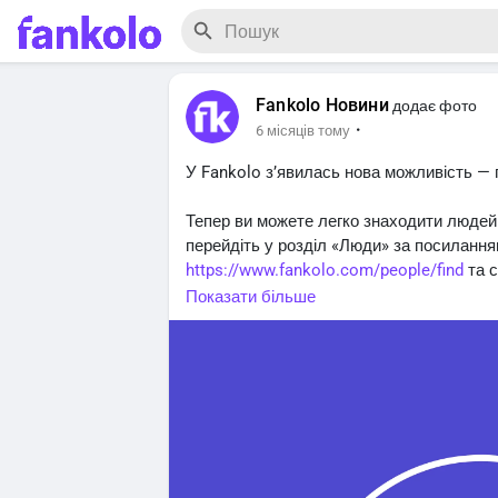
Fankolo Новини
додає фото
·
6 місяців тому
У Fankolo з’явилась нова можливість — 
Тепер ви можете легко знаходити людей у
перейдіть у розділ «Люди» за посиланн
https://www.fankolo.com/people/find
та с
країну, область або місто.
Показати більше
Якщо ви приєдналися до Fankolo до 15 
перевірити правильність зазначеного мі
Це допоможе вашим друзям швидше вас 
можна у розділі Налаштування Акаунту
Місцезнаходження
https://www.fankolo.
Будь у колі своїх 💜