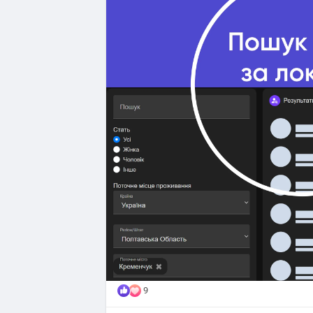
#новини
#оновлення
#нові_функції
9