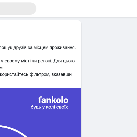
пошук друзів за місцем проживання.
 своєму місті чи регіоні. Для цього
ям
користайтесь фільтром, вказавши
лютого 2026р., рекомендуємо
сця проживання у своєму профілі.
знайти. Актуалізувати інформацію
 → Редагувати Профіль →
com/settings