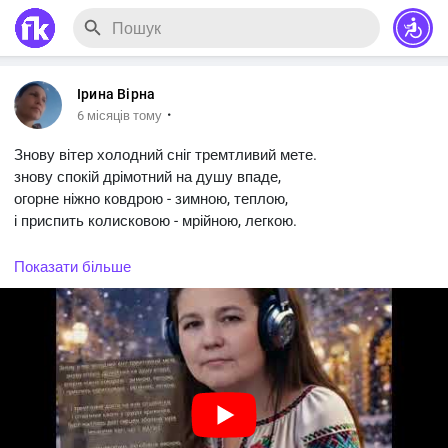
Ірина Вірна
·
6 місяців тому
Знову вітер холодний сніг тремтливий мете.
знову спокій дрімотний на душу впаде,
огорне ніжно ковдрою - зимною, теплою,
і приспить колисковою - мрійною, легкою.
І тремтітиме довго на віях сльозинка,
Показати більше
і співатиме кволо у грудях крижинка.
Буде жалітись долі серцем зболена мрія
і чекатиме волі, що її відігріє.
Та промінням веселим, залюблена весною,
воля проліском першим і кригою скреслою
відцвіте, відструмує і зникне безслідно.
Лише серце відчує себе мрійно-квітно.