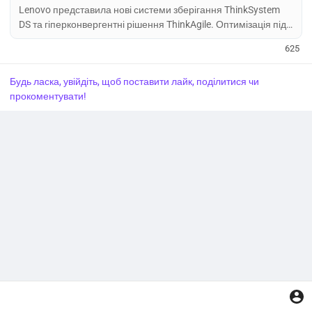
Lenovo представила нові системи зберігання ThinkSystem
DS та гіперконвергентні рішення ThinkAgile. Оптимізація під
ШІ, підтримка NVIDIA GPU та Azure Local.
625
Будь ласка, увійдіть, щоб поставити лайк, поділитися чи
прокоментувати!