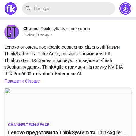
Channel Tech
публікує посилання
·
8 місяців тому
Lenovo оновила портфоліо серверних рішень лінійками
ThinkSystem та ThinkAgile, оптимізованими для ШІ.
ThinkSystem DS Series пропонують швидке all-flash
зберігання даних. ThinkAgile отримали підтримку NVIDIA
RTX Pro 6000 та Nutanix Enterprise AI.
https://channeltech.space/news/companies/lenovo-launches-
Показати більше
thinksystem-...
CHANNELTECH.SPACE
Lenovo представила ThinkSystem та ThinkAgile: нові сервери для ШІ та бізнесу - Channel Tech