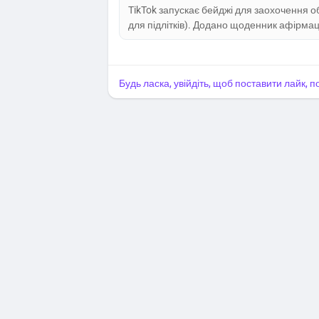
TikTok запускає бейджі для заохочення 
для підлітків). Додано щоденник афірмаці
вправи.
Будь ласка, увійдіть, щоб поставити лайк, 