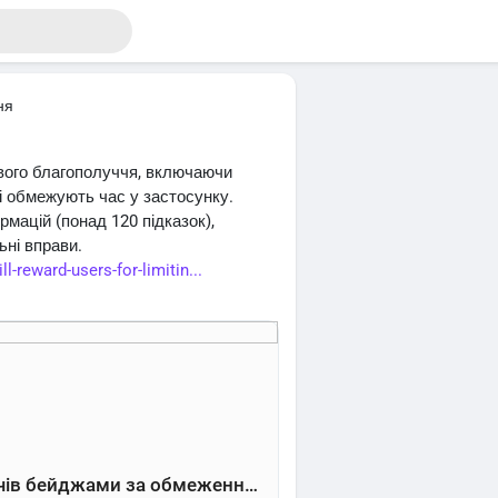
ня
ового благополуччя, включаючи
і обмежують час у застосунку.
мацій (понад 120 підказок),
ьні вправи.
l-reward-users-for-limitin...
TikTok заохочуватиме користувачів бейджами за обмеження часу в стрічці - Channel Tech