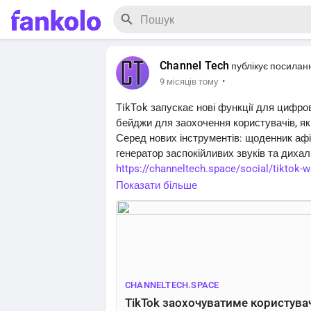
Channel Tech
публікує посилан
·
9 місяців тому
TikTok запускає нові функції для цифр
бейджи для заохочення користувачів, як
Серед нових інструментів: щоденник афір
генератор заспокійливих звуків та дихал
https://channeltech.space/social/tiktok-wil
Показати більше
CHANNELTECH.SPACE