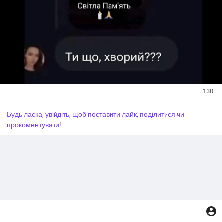
130
Будь ласка, увійдіть, щоб поставити лайк, поділитися чи
прокоментувати!