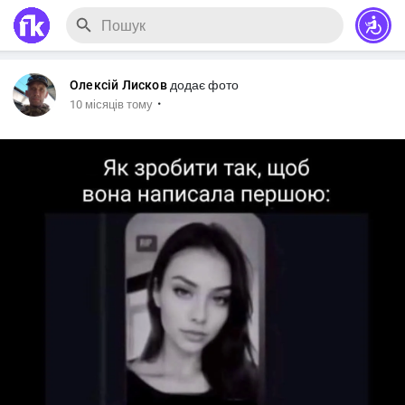
Олексій Лисков
додає фото
·
10 місяців тому