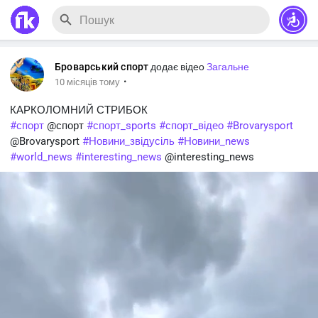
Броварський спорт
додає відео
Загальне
·
10 місяців тому
КАРКОЛОМНИЙ СТРИБОК
#спорт
@спорт
#спорт_sports
#спорт_відео
#Brovarysport
@Brovarysport
#Новини_звідусіль
#Новини_news
#world_news
#interesting_news
@interesting_news