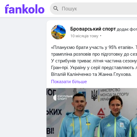
Броварський спорт
додає фо
·
10 місяців тому
«Плануємо брати участь у 95% етапів». Т
трампліна розповів про підготовку до се
У стрибунів триває літня частина сезону
Гран-прі. Україну у серії представляють
Віталій Калініченко та Жанна Глухова.
До кінця жовтня ще два етапи пройдуть в
Показати більше
тренер збірної України Володимир Бощук
змагання слугуватимуть заключною част
підготовки.
«Взимку важче, тому готували влітку: н
Готувалися й безпосередньо до розіграшу
та вересні, зараз ще їдемо за тиждень н
Польщі, а пізніше братимемо участь у Гр
Клінгенталі».