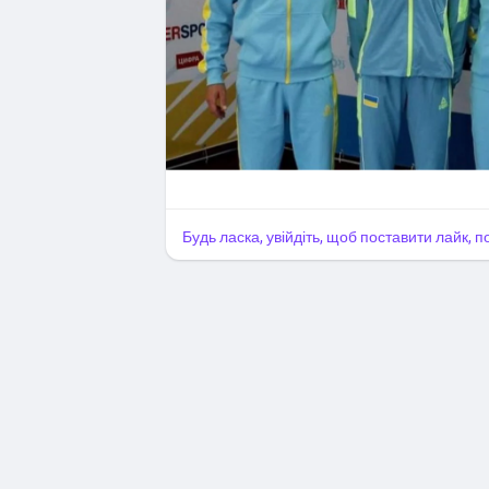
У планах збірної на прийдешній сезон —
етапів Кубка світу, додає Бощук.
#спорт
@sports
#Український_спорт
#Uk
#brovarysport
@brovarysport
ВСІ НОВИНИ СПОРТУ НА:
https://t.me
Будь ласка, увійдіть, щоб поставити лайк, 