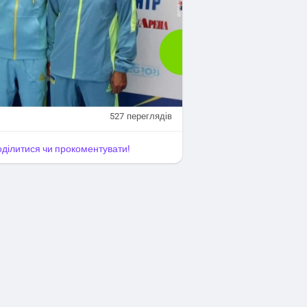
 виступи на переважній більшості
rainian_sport
#спорт_sports
/brovarysport
527
переглядів
поділитися чи прокоментувати!