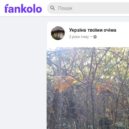
Україна твоїми очіма
·
2 роки тому