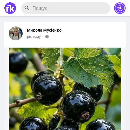
Микола Мусієнко
·
рік тому