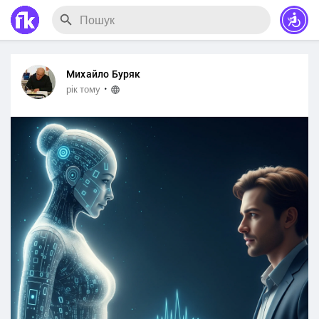
Михайло Буряк
·
рік тому