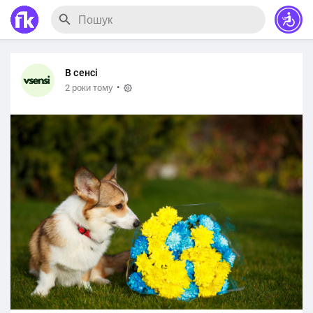
В сенсі
·
2 роки тому