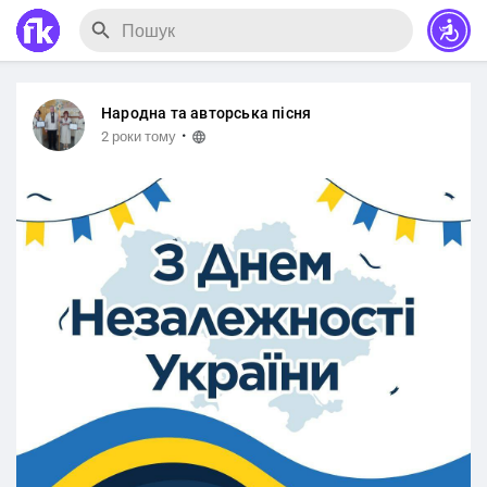
Народна та авторська пісня
·
2 роки тому