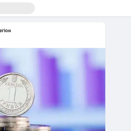
егіон