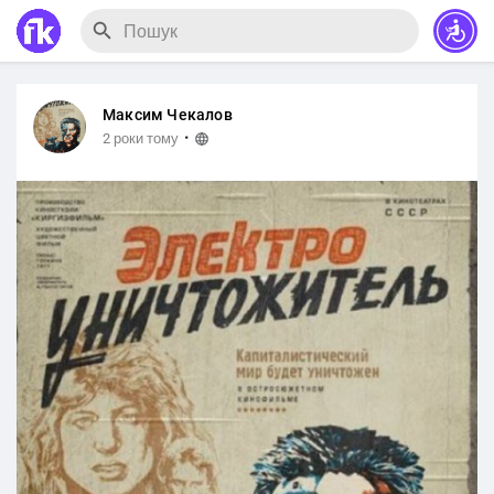
Максим Чекалов
·
2 роки тому