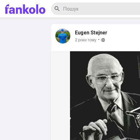
Eugen Stejner
·
2 роки тому