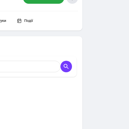
гуки
Події