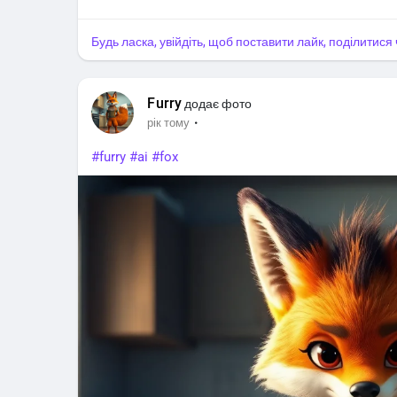
Будь ласка, увійдіть, щоб поставити лайк, поділитис
Furry
додає фото
·
рік тому
#furry
#ai
#fox