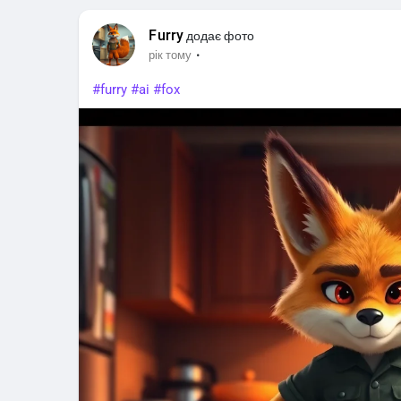
Furry
додає фото
·
рік тому
#furry
#ai
#fox