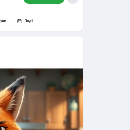
гуки
Події