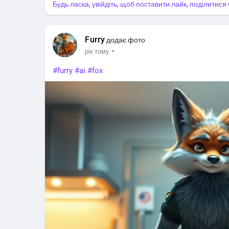
Будь ласка, увійдіть, щоб поставити лайк, поділитис
Furry
додає фото
·
рік тому
#furry
#ai
#fox