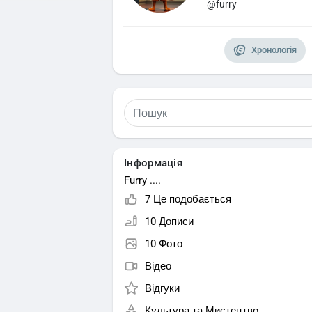
@furry
Хронологія
Інформація
Furry ....
7 Це подобається
10 Дописи
10 Фото
Відео
Відгуки
Культура та Мистецтво