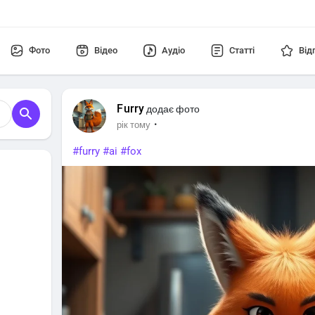
Фото
Відео
Аудіо
Статті
Від
Furry
додає фото
·
рік тому
#furry
#ai
#fox