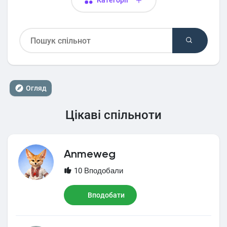
Категорії
Огляд
Цікаві спільноти
Anmeweg
10 Вподобали
Вподобати