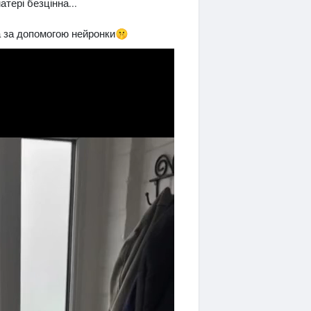
тері безцінна...
а за допомогою нейронки🤫