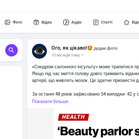
Фото
Відео
Аудіо
Статті
Від
Ого, як цікаво!🤩
додає фото
·
10 місяців тому
«Синдром салонного інсульту» може трапитися пр
Якщо під час миття голову довго тримають відки
артерії, що живлять мозок. Це здатне призвести д
За останні 48 років зафіксовано 54 випадки: 42 у 
Лікарі радять: шию треба підтримувати — можна 
Показати більше
дискомфорт — одразу кажіть майстру.
+1 фобія🥲