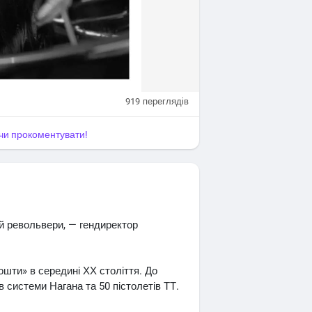
919
переглядів
я чи прокоментувати!
 й револьвери, — гендиректор
шти» в середині ХХ століття. До
 системи Нагана та 50 пістолетів ТТ.