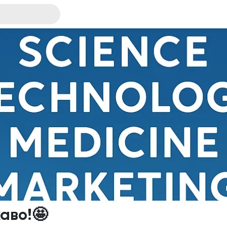
каво!🤩