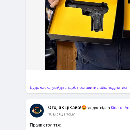
Будь ласка, увійдіть, щоб поставити лайк, поділитис
Ого, як цікаво!🤩
додає відео
Кіно та Ан
·
10 місяців тому
Пранк століття: