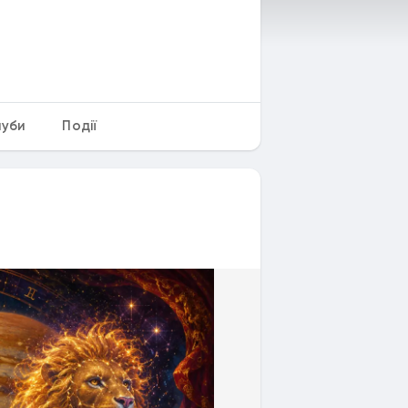
луби
Події