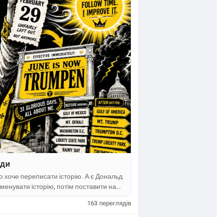
оди
 хто хоче переписати історію. А є Дональд
менувати історію, потім поставити на
казати, що до нього історії фактично не
163
переглядів
 президентів-військових, президентів-