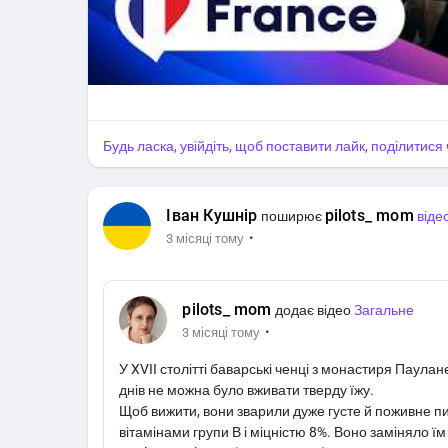
Будь ласка, увійдіть, щоб поставити лайк, поділитис
Іван Кушнір
pilots_ mom
поширює
віде
·
3 місяці тому
pilots_ mom
додає відео
Загальне
·
3 місяці тому
У XVII столітті баварські ченці з монастиря Паула
днів не можна було вживати тверду їжу.
Щоб вижити, вони зварили дуже густе й поживне пи
вітамінами групи В і міцністю 8%. Воно заміняло їм 