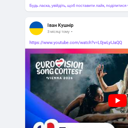
Будь ласка, увійдіть, щоб поставити лайк, поділитис
Іван Кушнір
·
3 місяці тому
https://www.youtube.com/watch?v=L0jwLyIJaQQ