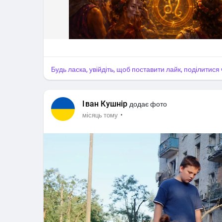
Будь ласка, увійдіть, щоб поставити лайк, поділитис
Іван Кушнір
додає фото
·
місяць тому