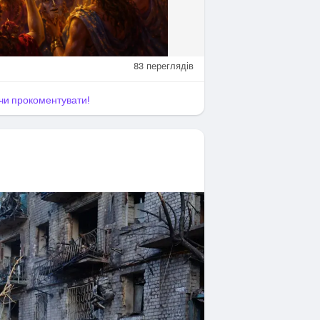
83
переглядів
я чи прокоментувати!