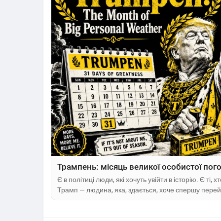
Трампень: місяць великої особистої пог
Є в політиці люди, які хочуть увійти в історію. Є ті,
Трамп — людина, яка, здається, хоче спершу перей
неї золоті літери, потім сфотографуватися поруч і с
існувало. Америка знала президентів-законодавців,
реформаторів, президентів-міфів....