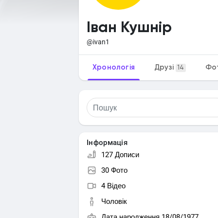
Іван Кушнір
@ivan1
Хронологія
Друзі
Фо
14
Інформація
127 Дописи
30 Фото
4 Відео
Чоловік
Дата народження 18/08/1977