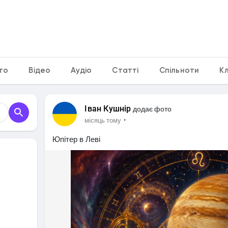
то
Відео
Аудіо
Статті
Спільноти
К
Іван Кушнір
додає фото
·
місяць тому
Юпітер в Леві