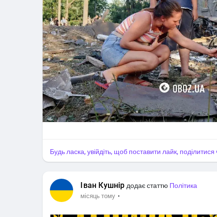
Будь ласка, увійдіть, щоб поставити лайк, поділитис
Іван Кушнір
додає статтю
Політика
·
місяць тому