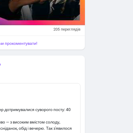
205
переглядів
я чи прокоментувати!
о
нер дотримувалися суворого посту: 40
во — з високим вмістом солоду,
сніданок, обід і вечерю. Так з'явилося