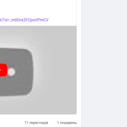
ouHU?si=_m0Dra2FCpuVPmCV
11
переглядів
1
поширень