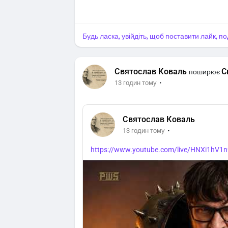
Будь ласка, увійдіть, щоб поставити лайк, п
Святослав Коваль
С
поширює
·
13 годин тому
Святослав Коваль
·
13 годин тому
https://www.youtube.com/live/HNXi1hV1