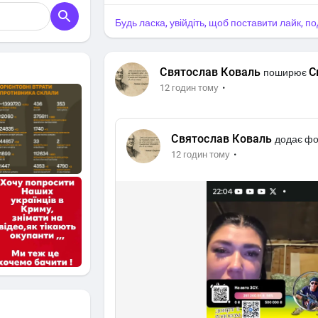
Будь ласка, увійдіть, щоб поставити лайк, п
Святослав Коваль
С
поширює
·
12 годин тому
Святослав Коваль
додає фо
·
12 годин тому