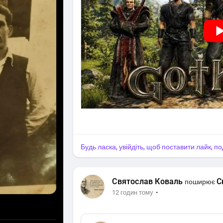
Будь ласка, увійдіть, щоб поставити лайк, п
Святослав Коваль
С
поширює
·
12 годин тому