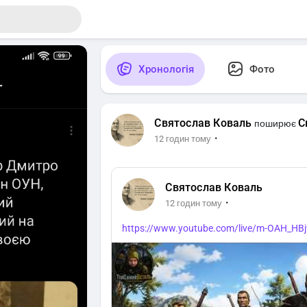
Хронологія
Фото
Святослав Коваль
С
поширює
·
12 годин тому
Святослав Коваль
·
12 годин тому
https://www.youtube.com/live/m-OAH_HB