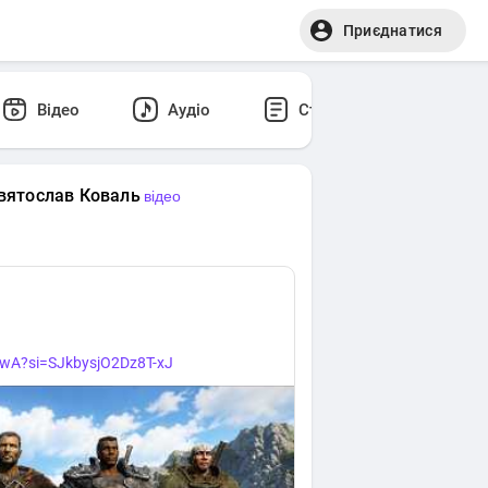
Приєднатися
Відео
Аудіо
Статті
Відгук
вятослав Коваль
відео
jwA?si=SJkbysjO2Dz8T-xJ