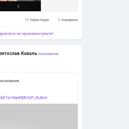
11
переглядів
1
поширень
оділитися чи прокоментувати!
вятослав Коваль
посилання
 посилання
56E?si=NwKBRvGP_i9Jbrrr