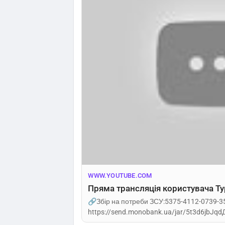
WWW.YOUTUBE.COM
Пряма трансляція користувача Т
🔗Збір на потреби ЗСУ:5375-4112-0739-3
https://send.monobank.ua/jar/5t3d6jbJqd
sheyx698@gmail.comhttps
://donatello.t...