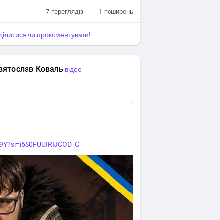
7
переглядів
1
поширень
оділитися чи прокоментувати!
вятослав Коваль
відео
n9Y?si=i6S0FUUIRIJCOD_C