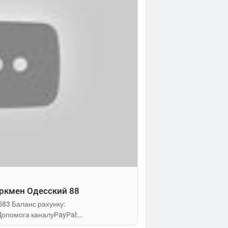
уркмен Одесский 88
583 Баланс рахунку:
Допомога каналуPayPal: