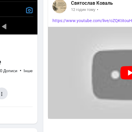
Святослав Коваль
·
12 годин тому
https://www.youtube.com/live/oZQKtit
е
0 Дописи
•
Інше