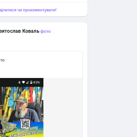
оділитися чи прокоментувати!
вятослав Коваль
фото
то