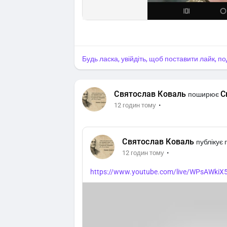
Будь ласка, увійдіть, щоб поставити лайк, п
Святослав Коваль
С
поширює
·
12 годин тому
Святослав Коваль
публікує
·
12 годин тому
https://www.youtube.com/live/WPsAWkiX