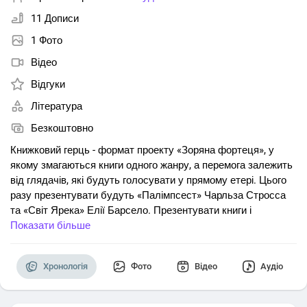
11 Дописи
1 Фото
Відео
Відгуки
Література
Безкоштовно
Книжковий герць - формат проекту «Зоряна фортеця», у
якому змагаються книги одного жанру, а перемога залежить
від глядачів, які будуть голосувати у прямому етері. Цього
разу презентувати будуть «Палімпсест» Чарльза Стросса
та «Світ Ярека» Елії Барсело. Презентувати книги і
змагатись між собою будуть перекладачі Богдан Стасюк
Показати більше
(«Палімпсест») та Олександра Лактіонова («Світ Ярека»).
Тож думаємо цей етер буде вам цікавий.
Хронологія
Фото
Відео
Аудіо
P.S. Адмін планує дивитись і знову робити апдейти у режимі
реального часу, якщо нічого не завадить цьому.