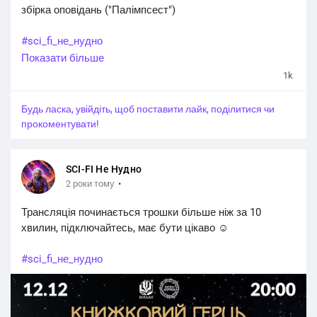
збірка оповідань ("Палімпсест")
#sci_fi_не_нудно
Показати більше
1k
Будь ласка, увійдіть, щоб поставити лайк, поділитися чи
прокоментувати!
SCI-FI Не Нудно
·
2 роки тому
Трансляція починається трошки більше ніж за 10
хвилин, підключайтесь, має бути цікаво ☺️
#sci_fi_не_нудно