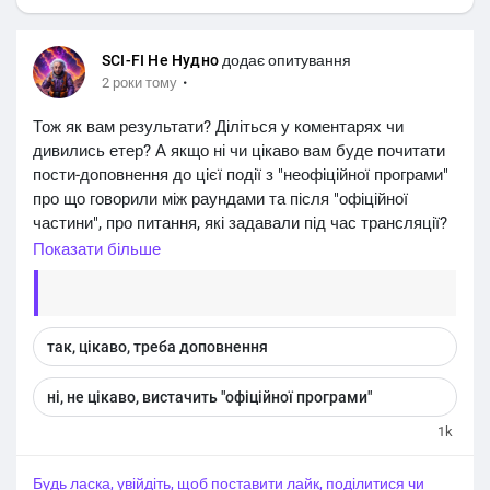
SCI-FI Не Нудно
додає опитування
·
2 роки тому
Тож як вам результати? Діліться у коментарях чи
дивились етер? А якщо ні чи цікаво вам буде почитати
пости-доповнення до цієї події з "неофіційної програми"
про що говорили між раундами та після "офіційної
частини", про питання, які задавали під час трансляції?
Показати більше
#sci_fi_не_нудно
так, цікаво, треба доповнення
ні, не цікаво, вистачить "офіційної програми"
1k
Будь ласка, увійдіть, щоб поставити лайк, поділитися чи