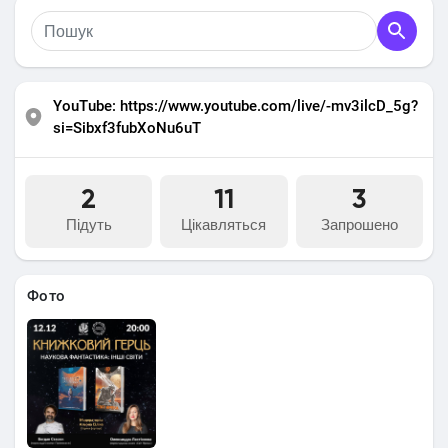
#sci_fi_не_нудно
YouTube: https://www.youtube.com/live/-mv3ilcD_5g?
si=Sibxf3fubXoNu6uT
2
11
3
Підуть
Цікавляться
Запрошено
Фото