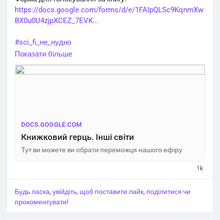
https://docs.google.com/forms/d/e/1FAIpQLSc9KqnmXw
#sci_fi_не_нудно
BX0u0U4zjpXCEZ_7EVK...
#sci_fi_не_нудно
Показати більше
DOCS.GOOGLE.COM
Книжковий герць. Інші світи
Тут ви можете ви обрати переможця нашого ефіру
1k
Будь ласка, увійдіть, щоб поставити лайк, поділитися чи
прокоментувати!