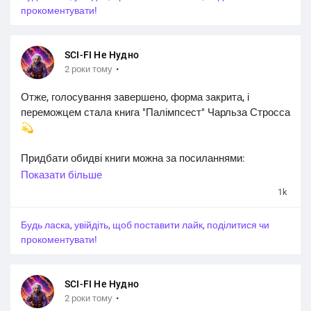
прокоментувати!
SCI-FI Не Нудно
·
2 роки тому
Отже, голосування завершено, форма закрита, і
переможцем стала книга "Палімпсест" Чарльза Стросса
💫
Придбати обидві книги можна за посиланнями:
Показати більше
"Палімпсест" -
https://readeat.com/product/112190-
1k
palimpsest-zbirnik-korotkoyi-prozi...
Будь ласка, увійдіть, щоб поставити лайк, поділитися чи
"Світ Ярека" -
https://readeat.com/product/126981-svit-
прокоментувати!
yareka?rdt=27460
#sci_fi_не_нудно
SCI-FI Не Нудно
·
2 роки тому