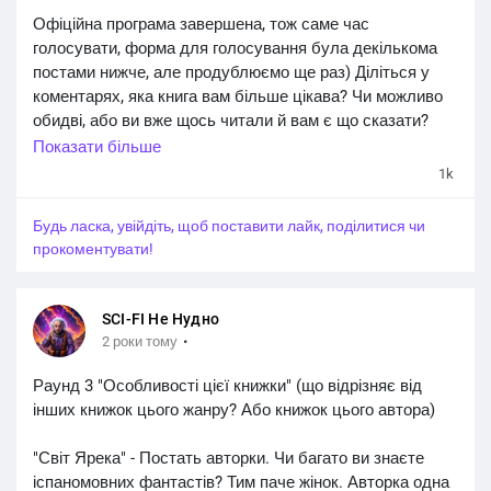
Офіційна програма завершена, тож саме час
голосувати, форма для голосування була декількома
постами нижче, але продублюємо ще раз) Діліться у
коментарях, яка книга вам більше цікава? Чи можливо
обидві, або ви вже щось читали й вам є що сказати?
Показати більше
Голосувати тут:
1k
https://docs.google.com/forms/d/e/1FAIpQLSc9KqnmXw
BX0u0U4zjpXCEZ_7EVK...
Будь ласка, увійдіть, щоб поставити лайк, поділитися чи
прокоментувати!
#sci_fi_не_нудно
SCI-FI Не Нудно
·
2 роки тому
Раунд 3 "Особливості цієї книжки" (що відрізняє від
інших книжок цього жанру? Або книжок цього автора)
"Світ Ярека" - Постать авторки. Чи багато ви знаєте
іспаномовних фантастів? Тим паче жінок. Авторка одна