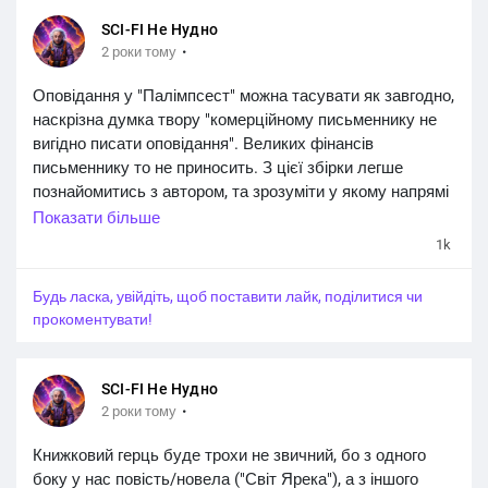
SCI-FI Не Нудно
·
2 роки тому
Оповідання у "Палімпсест" можна тасувати як завгодно,
наскрізна думка твору "комерційному письменнику не
вигідно писати оповідання". Великих фінансів
письменнику то не приносить. З цієї збірки легше
познайомитись з автором, та зрозуміти у якому напрямі
далі просуватись, бо в автора є і жорстка наукова
Показати більше
фантастика і лавкрафтіанські мотиви та фентезі на межі
1k
з sci-fi. Тож ця збірка це, мабуть, щось таке, що цікаво
було б почитати, і на думку адміна, було б добре, якщо
Будь ласка, увійдіть, щоб поставити лайк, поділитися чи
у багатьох авторів було б щось таке, аби можна було
прокоментувати!
зрозуміти, підходить людині автор чи ні.
#sci_fi_не_нудно
SCI-FI Не Нудно
·
2 роки тому
Книжковий герць буде трохи не звичний, бо з одного
боку у нас повість/новела ("Світ Ярека"), а з іншого