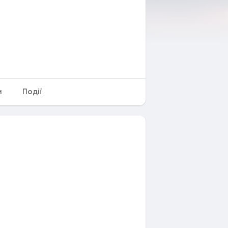
и
Події