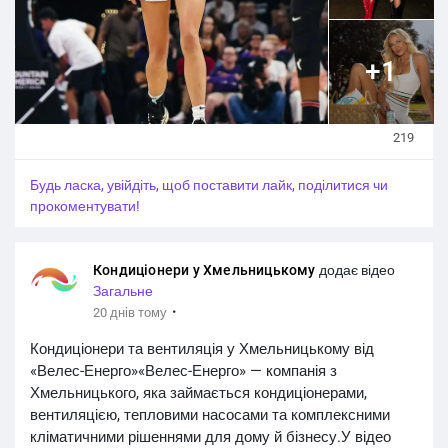
майданчика. Каннінгем також знялася для Sports
Illustrated Swimsuit і веде власний подкаст.
+1
👟 Показовим став і запуск її ексклюзивної моделі
кросівок Adidas Crazy Energy вартістю 110 доларів.
Більшість розмірів були розпродані менш ніж за годину
219
після старту продажів.
📊 У поточному сезоні Каннінгем набирає в середньому
Будь ласка, увійдіть, щоб поставити лайк, поділитися чи
9,3 очка, робить 2,3 підбирання та 1,3 передачі за матч.
прокоментувати!
#world_sport
#спорт
@sports
#спорт_sports
#brovarysport
@brovarysport @читачі @топові
Кондиціонери у Хмельницькому
додає відео
прихильники
Загальне
ВСІ НОВИНИ СПОРТУ НА:
https://t.me/brovarysport
·
20 днів тому
Кондиціонери та вентиляція у Хмельницькому від
«Велес-Енерго»«Велес-Енерго» — компанія з
Хмельницького, яка займається кондиціонерами,
вентиляцією, тепловими насосами та комплексними
кліматичними рішеннями для дому й бізнесу.У відео