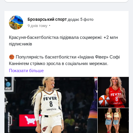
Броварський спорт
додає 5 фото
·
9 днів тому
Красуня-баскетболістка підірвала соцмережі: +2 млн
підписників
🏀 Популярність баскетболістки «Індіана Фівер» Софі
Каннінгем стрімко зросла в соціальних мережах.
Показати більше
📈 За даними Sportsnaut, лише за кілька тижнів 29-річна
американка отримала понад два мільйони нових
підписників сумарно в Instagram і TikTok. Видання
зазначає, що Каннінгем перетворилася на одну з
найбільш обговорюваних спортсменок WNBA.
📸 Зростанню популярності баскетболістки сприяли
кілька вірусних епізодів під час матчів, активність у
соцмережах та її яскравий образ за межами