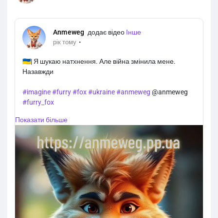
Anmeweg ㅤ
додає відео
Інше
·
рік тому
🇺🇦| Я шукаю натхнення. Але війна змінила мене.
Назавжди
#imagine
#furry
#fox
#ukraine
#anmeweg
@anmeweg
#furry_fox
Показати більше
https://anmeweg.pp.ua