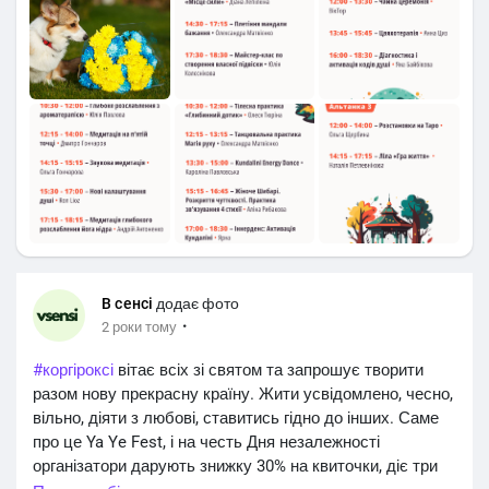
В сенсі
додає фото
·
2 роки тому
#коргіроксі
вітає всіх зі святом та запрошує творити
разом нову прекрасну країну. Жити усвідомлено, чесно,
вільно, діяти з любові, ставитись гідно до інших. Саме
про це Ya Ye Fest, і на честь Дня незалежності
організатори дарують знижку 30% на квиточки, діє три